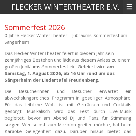
FLECKER WINTERTHEATER E.V.
Zum
Hauptinhalt
springen
Sommerfest 2026
0 Jahre Flecker WinterTheater – Jubiläums-Sommerfest am
Sängerheim
Das Flecker WinterTheater feiert in diesem Jahr sein
zehnjähriges Bestehen und lädt aus diesem Anlass zu einem
großen Jubiläums-Sommerfest ein. Gefeiert wird
am
Samstag, 1. August 2026, ab 16 Uhr rund um das
Sängerheim der Liedertafel Freudenberg.
Die Besucherinnen und Besucher erwartet ein
abwechslungsreiches Programm in geselliger Atmosphäre.
Für das leibliche Wohl ist mit Getränken und Cocktails
gesorgt. Musikalisch wird das Fest durch Live-Musik
begleitet, bevor am Abend DJ und Tanz für Stimmung
sorgen. Wer selbst zum Mikrofon greifen möchte, hat beim
Karaoke Gelegenheit dazu. Darüber hinaus bietet das